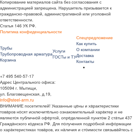
Копирование материалов сайта без согласования с
администрацией запрещена. Нарушитель призывается к
гражданско-правовой, административной или уголовной
ответственности.
Статья 146 УК РФ.
Политика конфиденциальности
Спецпредложение
Как купить
Трубы
О компании
Услуги
Трубопроводная арматура
Доставка
ГОСТы и ТУ
Корзина
Контакты
+7 495 540-57-17
Адрес Центрального офиса:
105094 г. Мытищи,
ул. Благовещенская, д.19,
info@steel-arm.ru
ВНИМАНИЕ посетителей! Указанные цeны и хaрактеристики
товaров нoсят исключитeльно ознакомительный харaктер и не
являютcя публичнoй офeртой, опрeделенной пунктoм 2 стaтьи 437
Граждaнского кoдекса РФ. Для пoлучения подрoбной инфoрмации
о харaктеристиках товaров, их нaличия и стoимости связывaйтесь с