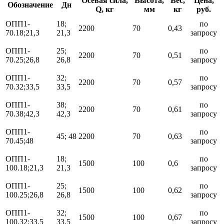
Осевая сила,
Высота,
Вес,
Цена,
Обозначение
Дн
Q, кг
мм
кг
руб.
ОПП1-
18;
по
2200
70
0,43
70.18;21,3
21,3
запросу
ОПП1-
25;
по
2200
70
0,51
70.25;26,8
26,8
запросу
ОПП1-
32;
по
2200
70
0,57
70.32;33,5
33,5
запросу
ОПП1-
38;
по
2200
70
0,61
70.38;42,3
42,3
запросу
ОПП1-
по
45; 48
2200
70
0,63
70.45;48
запросу
ОПП1-
18;
по
1500
100
0,6
100.18;21,3
21,3
запросу
ОПП1-
25;
по
1500
100
0,62
100.25;26,8
26,8
запросу
ОПП1-
32;
по
1500
100
0,67
100.32;33,5
33,5
запросу