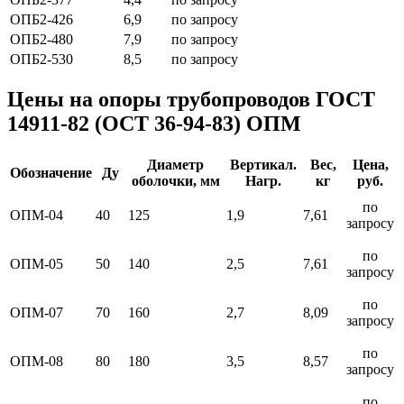
ОПБ2-426
6,9
по запросу
ОПБ2-480
7,9
по запросу
ОПБ2-530
8,5
по запросу
Цены на опоры трубопроводов ГОСТ
14911-82 (ОСТ 36-94-83) ОПМ
Диаметр
Вертикал.
Вес,
Цена,
Обозначение
Ду
оболочки, мм
Нагр.
кг
руб.
по
ОПМ-04
40
125
1,9
7,61
запросу
по
ОПМ-05
50
140
2,5
7,61
запросу
по
ОПМ-07
70
160
2,7
8,09
запросу
по
ОПМ-08
80
180
3,5
8,57
запросу
по