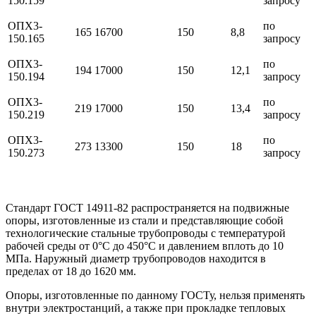
150.159
запросу
ОПХ3-
по
165
16700
150
8,8
150.165
запросу
ОПХ3-
по
194
17000
150
12,1
150.194
запросу
ОПХ3-
по
219
17000
150
13,4
150.219
запросу
ОПХ3-
по
273
13300
150
18
150.273
запросу
Стандарт ГОСТ 14911-82 распространяется на подвижные
опоры, изготовленные из стали и представляющие собой
технологические стальные трубопроводы с температурой
рабочей среды от 0°С до 450°С и давлением вплоть до 10
МПа. Наружный диаметр трубопроводов находится в
пределах от 18 до 1620 мм.
Опоры, изготовленные по данному ГОСТу, нельзя применять
внутри электростанций, а также при прокладке тепловых