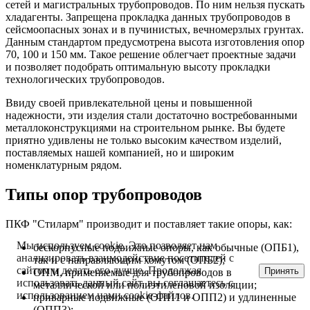
сетей и магистральных трубопроводов. По ним нельзя пускать
хладагенты. Запрещена прокладка данных трубопроводов в
сейсмоопасных зонах и в пучинистых, вечномерзлых грунтах.
Данным стандартом предусмотрена высота изготовления опор
70, 100 и 150 мм. Такое решение облегчает проектные задачи
и позволяет подобрать оптимальную высоту прокладки
технологических трубопроводов.
Ввиду своей привлекательной цены и повышенной
надежности, эти изделия стали достаточно востребованными
металлоконструкциями на строительном рынке. Вы будете
приятно удивлены не только высоким качеством изделий,
поставляемых нашей компанией, но и широким
номенклатурным рядом.
Типы опор трубопроводов
ПКФ "Стиларм" производит и поставляет такие опоры, как:
Мы используем cookie. Это позволяет нам
бескорпусные подвижные опоры, как обычные (ОПБ1),
анализировать взаимодействие посетителей с
так и с направляющим хомутом (ОПБ2);
сайтом и делать его лучше. Продолжая
Принять
ОПМ, применяемые для трубопроводов в
использовать данный сайт, вы соглашаетесь с
металлической или полиэтиленовой изоляции;
использованием нами cookie-файлов.
приварные подвижные (ОПП1 и ОПП2) и удлиненные
(ОПП3);