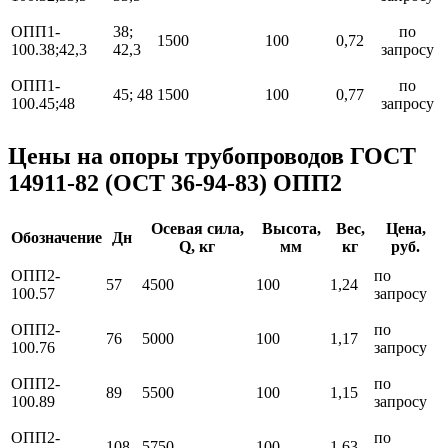
ОПП1-
38;
по
1500
100
0,72
100.38;42,3
42,3
запросу
ОПП1-
по
45; 48
1500
100
0,77
100.45;48
запросу
Цены на опоры трубопроводов ГОСТ
14911-82 (ОСТ 36-94-83) ОПП2
Осевая сила,
Высота,
Вес,
Цена,
Обозначение
Дн
Q, кг
мм
кг
руб.
ОПП2-
по
57
4500
100
1,24
100.57
запросу
ОПП2-
по
76
5000
100
1,17
100.76
запросу
ОПП2-
по
89
5500
100
1,15
100.89
запросу
ОПП2-
по
108
5750
100
1,63