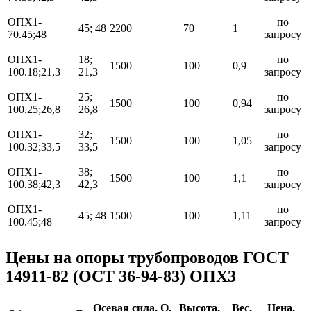
ОПХ1-
по
45; 48
2200
70
1
70.45;48
запросу
ОПХ1-
18;
по
1500
100
0,9
100.18;21,3
21,3
запросу
ОПХ1-
25;
по
1500
100
0,94
100.25;26,8
26,8
запросу
ОПХ1-
32;
по
1500
100
1,05
100.32;33,5
33,5
запросу
ОПХ1-
38;
по
1500
100
1,1
100.38;42,3
42,3
запросу
ОПХ1-
по
45; 48
1500
100
1,11
100.45;48
запросу
Цены на опоры трубопроводов ГОСТ
14911-82 (ОСТ 36-94-83) ОПХ3
Осевая сила, Q,
Высота,
Вес,
Цена,