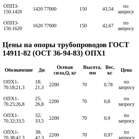
ОПП3-
по
1420
77000
150
43,54
150.1420
запросу
ОПП3-
по
1620
77000
150
42,67
150.1620
запросу
Цены на опоры трубопроводов ГОСТ
14911-82 (ОСТ 36-94-83) ОПХ1
Осевая
Высота,
Вес,
Обозначение
Дн
Цена
сила,Q, кг
мм
кг
ОПХ1-
18;
по
2200
70
0,78
70.18;21,3
21,3
запросу
ОПХ1-
25;
по
2200
70
0,8
70.25;26,8
26,8
запросу
ОПХ1-
32;
по
2200
70
0,9
70.32;33,5
33,5
запросу
ОПХ1-
38;
по
2200
70
0,97
70.38;42,3
42,3
запросу