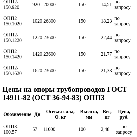
ОПП2-
по
920
20000
150
14,51
150.920
запросу
ОПП2-
по
1020
26800
150
18,23
150.1020
запросу
ОПП2-
по
1220
23600
150
22,44
150.1220
запросу
ОПП2-
по
1420
23600
150
21,77
150.1420
запросу
ОПП2-
по
1620
23600
150
21,33
150.1620
запросу
Цены на опоры трубопроводов ГОСТ
14911-82 (ОСТ 36-94-83) ОПП3
Осевая сила,
Высота,
Вес,
Цена,
Обозначение
Дн
Q, кг
мм
кг
руб.
ОПП3-
по
57
11000
100
2,48
100.57
запросу