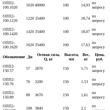
ОПП2-
по
1020
40000
100
14,93
100.1020
запросу
ОПП2-
по
1220
35400
100
18,74
100.1220
запросу
ОПП2-
по
1420
35400
100
18,07
100.1420
запросу
ОПП2-
по
1620
35400
100
17,63
100.1620
запросу
Осевая сила,
Высота,
Вес,
Цена,
Обозначение
Дн
Q, кг
мм
кг
руб.
ОПП2-
по
57
2870
150
1,71
150.57
запросу
ОПП2-
по
76
3200
150
1,53
150.76
запросу
ОПП2-
по
89
3670
150
1,61
150.89
запросу
ОПП2-
по
108
3840
150
2,1