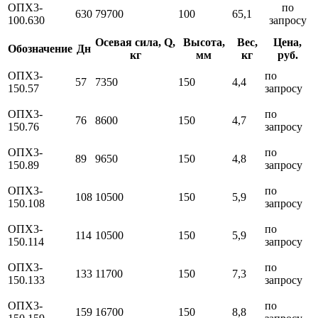
ОПХ3-
по
630
79700
100
65,1
100.630
запросу
Осевая сила, Q,
Высота,
Вес,
Цена,
Обозначение
Дн
кг
мм
кг
руб.
ОПХ3-
по
57
7350
150
4,4
150.57
запросу
ОПХ3-
по
76
8600
150
4,7
150.76
запросу
ОПХ3-
по
89
9650
150
4,8
150.89
запросу
ОПХ3-
по
108
10500
150
5,9
150.108
запросу
ОПХ3-
по
114
10500
150
5,9
150.114
запросу
ОПХ3-
по
133
11700
150
7,3
150.133
запросу
ОПХ3-
по
159
16700
150
8,8