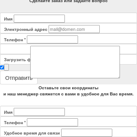
Сделайте заказ или задайте вопрос
Имя
Электронный адрес
Телефон
*
Загрузить файл
Сообщение
Отправить
Оставьте свои координаты
и наш менеджер свяжется с вами в удобное для Вас время.
Имя
Телефон
*
Удобное время для связи