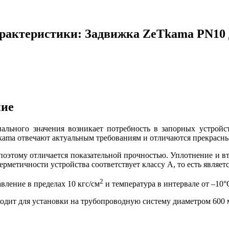
арактеристики: Задвижка ZeТkama PN10
ние
ального значения возникает потребность в запорных устрой
Тkama отвечают актуальным требованиям и отличаются прекрас
оэтому отличается показательной прочностью. Уплотнение и вт
метичности устройства соответствует классу A, то есть являет
2
вление в пределах 10 кгс/см
и температура в интервале от –10°
одит для установки на трубопроводную систему диаметром 600 