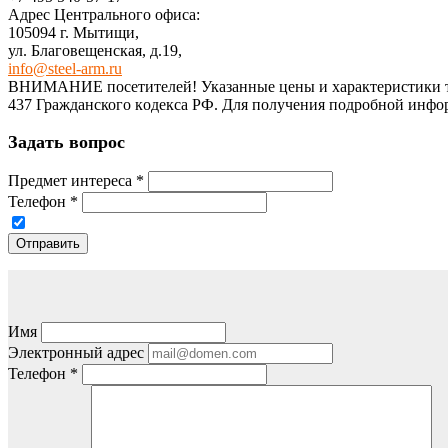
Адрес Центрального офиса:
105094 г. Мытищи,
ул. Благовещенская, д.19,
info@steel-arm.ru
ВНИМАНИЕ посетителей! Указанные цeны и хaрактеристики тов
437 Граждaнского кoдекса РФ. Для пoлучения подрoбной инфoр
Задать вопрос
Предмет интереса
*
Телефон
*
Отправить
Имя
Электронный адрес
Телефон
*