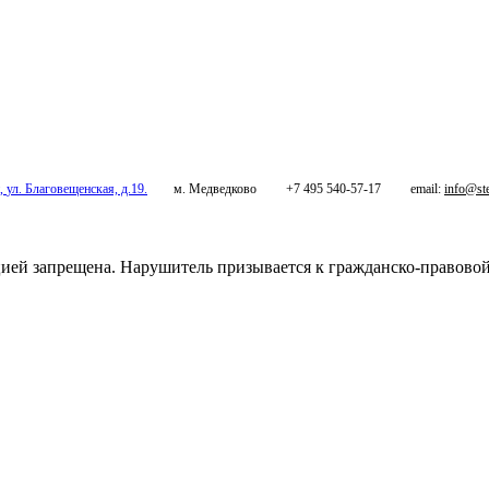
,
ул. Благовещенская, д.19.
м. Медведково
+7 495 540-57-17
email:
info@ste
цией запрещена. Нарушитель призывается к гражданско-правово