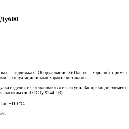
 Ду600
ствах – задвижках. Оборудование ZeТkama – хороший пример
ными эксплуатационными характеристиками.
улка изделия изготавливаются из латуни. Запирающий элемент
ся высоким (по ГОСТу 9544–93).
С до +110 °С.
мм.