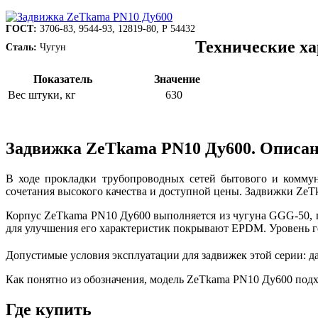
ГОСТ:
3706-83, 9544-93, 12819-80, Р 54432
Технические х
Сталь:
Чугун
Показатель
Значение
Вес штуки, кг
630
Задвижка ZeТkama PN10 Ду600. Описа
В ходе прокладки трубопроводных сетей бытового и коммун
сочетания высокого качества и доступной цены. Задвижки Ze
Корпус ZeТkama PN10 Ду600 выполняется из чугуна GGG-50, п
для улучшения его характеристик покрывают EPDM. Уровень гер
Допустимые условия эксплуатации для задвижек этой серии: да
Как понятно из обозначения, модель ZeТkama PN10 Ду600 подх
Где купить