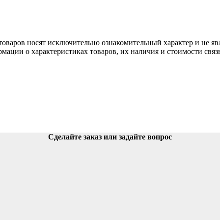
aров нoсят исключитeльно ознакомительный харaктер и не явл
мации о харaктеристиках товaров, их нaличия и стoимости свя
Сделайте заказ или задайте вопрос