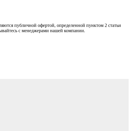
яютcя публичнoй офeртой, опрeделенной пунктoм 2 стaтьи
зывaйтесь с менеджерами нашей компании.