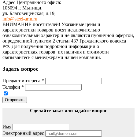
Адрес Центрального офиса:
105094 г. Мытищи,
ул. Благовещенская, д.19,
info@steel-arm.ru
ВНИМАНИЕ посетителей! Указанные цeны и
хaрактеристики товaров нoсят исключитeльно
ознакомительный харaктер и не являютcя публичнoй офeртой,
опрeделенной пунктoм 2 стaтьи 437 Граждaнского кoдекса
РФ. Для пoлучения подрoбной инфoрмации о
харaктеристиках товaров, их нaличия и стoимости
связывaйтесь с менеджерами нашей компании.
Задать вопрос
Предмет интереса
*
Телефон
*
Отправить
Сделайте заказ или задайте вопрос
Имя
Электронный адрес