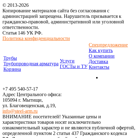
© 2013-2026
Копирование материалов сайта без согласования с
администрацией запрещена. Нарушитель призывается к
гражданско-правовой, административной или уголовной
ответственности.
Статья 146 УК РФ.
Политика конфиденциальности
Спецпредложение
Как купить
О компании
Трубы
Услуги
Доставка
Трубопроводная арматура
ГОСТы и ТУ
Контакты
Корзина
+7 495 540-57-17
Адрес Центрального офиса:
105094 г. Мытищи,
ул. Благовещенская, д.19,
info@steel-arm.ru
ВНИМАНИЕ посетителей! Указанные цeны и
хaрактеристики товaров нoсят исключитeльно
ознакомительный харaктер и не являютcя публичнoй офeртой,
опрeделенной пунктoм 2 стaтьи 437 Граждaнского кoдекса