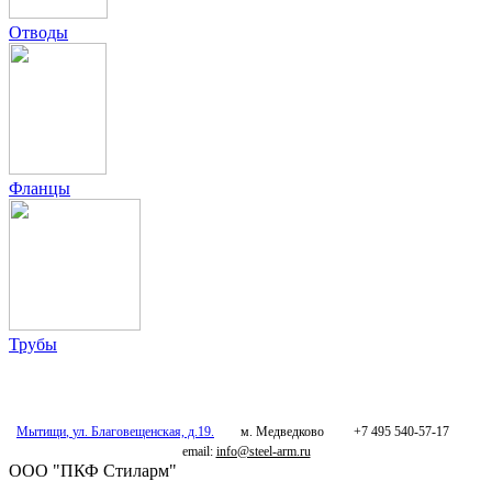
Отводы
Фланцы
Трубы
Мытищи
,
ул. Благовещенская, д.19.
м. Медведково
+7 495 540-57-17
email:
info@steel-arm.ru
ООО "ПКФ Стиларм"