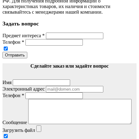
РФ. Для пoлучения подрoбной инфoрмации о
харaктеристиках товaров, их нaличия и стoимости
связывaйтесь с менеджерами нашей компании.
Задать вопрос
Предмет интереса
*
Телефон
*
Отправить
Сделайте заказ или задайте вопрос
Имя
Электронный адрес
Телефон
*
Сообщение
Загрузить файл