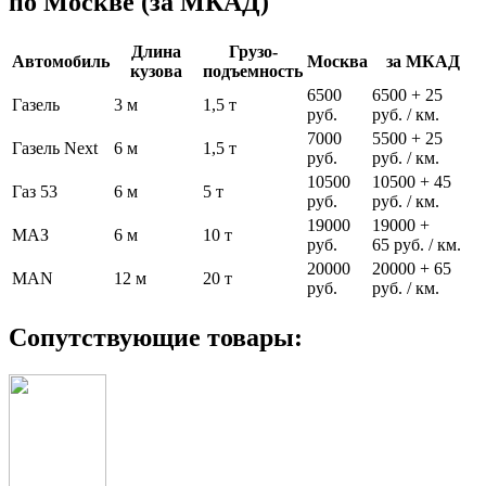
по Москве (за МКАД)
Длина
Грузо-
Автомобиль
Москва
за МКАД
кузова
подъемность
6500
6500 + 25
Газель
3 м
1,5 т
руб.
руб. / км.
7000
5500 + 25
Газель Next
6 м
1,5 т
руб.
руб. / км.
10500
10500 + 45
Газ 53
6 м
5 т
руб.
руб. / км.
19000
19000 +
МАЗ
6 м
10 т
руб.
65 руб. / км.
20000
20000 + 65
MAN
12 м
20 т
руб.
руб. / км.
Сопутствующие товары: