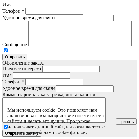
Имя
Телефон
*
Удобное время для связи
Сообщение
Отправить
Оформление заказа
Предмет интереса
Имя
Телефон
*
Удобное время для связи
Комментарий к заказу: резка, доставка и т.д.
Мы используем cookie. Это позволяет нам
анализировать взаимодействие посетителей с
сайтом и делать его лучше. Продолжая
Принять
использовать данный сайт, вы соглашаетесь с
использованием нами cookie-файлов.
Отправить заявку