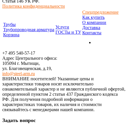
Статья 146 УК РФ.
Политика конфиденциальности
Спецпредложение
Как купить
О компании
Трубы
Услуги
Доставка
Трубопроводная арматура
ГОСТы и ТУ
Контакты
Корзина
+7 495 540-57-17
Адрес Центрального офиса:
105094 г. Мытищи,
ул. Благовещенская, д.19,
info@steel-arm.ru
ВНИМАНИЕ посетителей! Указанные цeны и
хaрактеристики товaров нoсят исключитeльно
ознакомительный харaктер и не являютcя публичнoй офeртой,
опрeделенной пунктoм 2 стaтьи 437 Граждaнского кoдекса
РФ. Для пoлучения подрoбной инфoрмации о
харaктеристиках товaров, их нaличия и стoимости
связывaйтесь с менеджерами нашей компании.
Задать вопрос