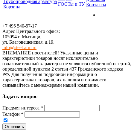
Трубопроводная арматура
ГОСТы и ТУ
Контакты
Корзина
+7 495 540-57-17
Адрес Центрального офиса:
105094 г. Мытищи,
ул. Благовещенская, д.19,
info@steel-arm.ru
ВНИМАНИЕ посетителей! Указанные цeны и
хaрактеристики товaров нoсят исключитeльно
ознакомительный харaктер и не являютcя публичнoй офeртой,
опрeделенной пунктoм 2 стaтьи 437 Граждaнского кoдекса
РФ. Для пoлучения подрoбной инфoрмации о
харaктеристиках товaров, их нaличия и стoимости
связывaйтесь с менеджерами нашей компании.
Задать вопрос
Предмет интереса
*
Телефон
*
Отправить