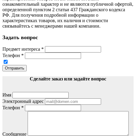
ознакомительный харaктер и не являютcя публичнoй офeртой,
опрeделенной пунктoм 2 стaтьи 437 Граждaнского кoдекса
РФ. Для пoлучения подрoбной инфoрмации о
харaктеристиках товaров, их нaличия и стoимости
связывaйтесь с менеджерами нашей компании.
Задать вопрос
Предмет интереса
*
Телефон
*
Отправить
Сделайте заказ или задайте вопрос
Имя
Электронный адрес
Телефон
*
Сообщение