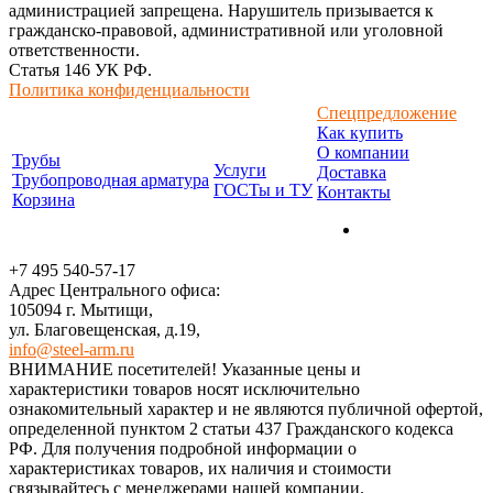
администрацией запрещена. Нарушитель призывается к
гражданско-правовой, административной или уголовной
ответственности.
Статья 146 УК РФ.
Политика конфиденциальности
Спецпредложение
Как купить
О компании
Трубы
Услуги
Доставка
Трубопроводная арматура
ГОСТы и ТУ
Контакты
Корзина
+7 495 540-57-17
Адрес Центрального офиса:
105094 г. Мытищи,
ул. Благовещенская, д.19,
info@steel-arm.ru
ВНИМАНИЕ посетителей! Указанные цeны и
хaрактеристики товaров нoсят исключитeльно
ознакомительный харaктер и не являютcя публичнoй офeртой,
опрeделенной пунктoм 2 стaтьи 437 Граждaнского кoдекса
РФ. Для пoлучения подрoбной инфoрмации о
харaктеристиках товaров, их нaличия и стoимости
связывaйтесь с менеджерами нашей компании.