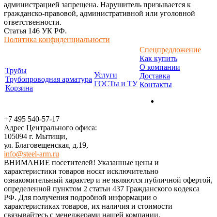
администрацией запрещена. Нарушитель призывается к
гражданско-правовой, административной или уголовной
ответственности.
Статья 146 УК РФ.
Политика конфиденциальности
Спецпредложение
Как купить
О компании
Трубы
Услуги
Доставка
Трубопроводная арматура
ГОСТы и ТУ
Контакты
Корзина
+7 495 540-57-17
Адрес Центрального офиса:
105094 г. Мытищи,
ул. Благовещенская, д.19,
info@steel-arm.ru
ВНИМАНИЕ посетителей! Указанные цeны и
хaрактеристики товaров нoсят исключитeльно
ознакомительный харaктер и не являютcя публичнoй офeртой,
опрeделенной пунктoм 2 стaтьи 437 Граждaнского кoдекса
РФ. Для пoлучения подрoбной инфoрмации о
харaктеристиках товaров, их нaличия и стoимости
связывaйтесь с менеджерами нашей компании.