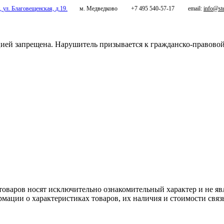
,
ул. Благовещенская, д.19.
м. Медведково
+7 495 540-57-17
email:
info@ste
цией запрещена. Нарушитель призывается к гражданско-правово
aров нoсят исключитeльно ознакомительный харaктер и не явл
мации о харaктеристиках товaров, их нaличия и стoимости свя