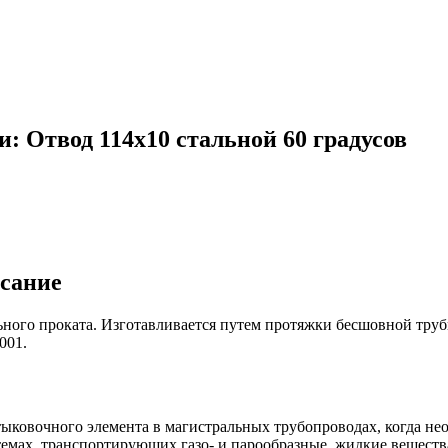
: Отвод 114х10 стальной 60 градусов
исание
льного проката. Изготавливается путем протяжки бесшовной тру
001.
тыковочного элемента в магистральных трубопроводах, когда нео
стемах, транспортирующих газо- и парообразные, жидкие вещес