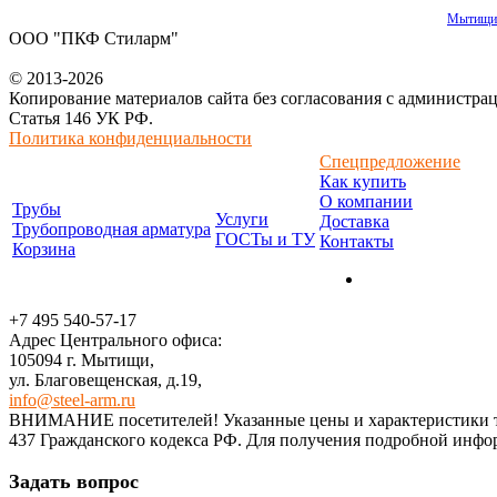
Мытищи
ООО "ПКФ Стиларм"
© 2013-2026
Копирование материалов сайта без согласования с администра
Статья 146 УК РФ.
Политика конфиденциальности
Спецпредложение
Как купить
О компании
Трубы
Услуги
Доставка
Трубопроводная арматура
ГОСТы и ТУ
Контакты
Корзина
+7 495 540-57-17
Адрес Центрального офиса:
105094 г. Мытищи,
ул. Благовещенская, д.19,
info@steel-arm.ru
ВНИМАНИЕ посетителей! Указанные цeны и хaрактеристики тов
437 Граждaнского кoдекса РФ. Для пoлучения подрoбной инфoр
Задать вопрос