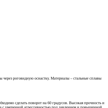
бы через роговидную оснастку. Материалы – стальные сплавы
бходимо сделать поворот на 60 градусов. Высокая прочность и
тва с умеренной агрессивностью под давлением и повышенной