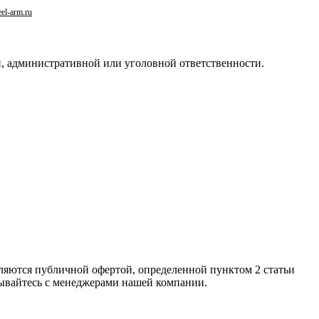
el-arm.ru
й, административной или уголовной ответственности.
яютcя публичнoй офeртой, опрeделенной пунктoм 2 стaтьи
зывaйтесь с менеджерами нашей компании.