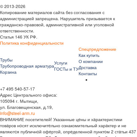
© 2013-2026
Копирование материалов сайта без согласования с
администрацией запрещена. Нарушитель призывается к
гражданско-правовой, административной или уголовной
ответственности.
Статья 146 УК РФ.
Политика конфиденциальности
Спецпредложение
Как купить
Трубы
О компании
Услуги
Трубопроводная арматура
Доставка
ГОСТы и ТУ
Корзина
Контакты
+7 495 540-57-17
Адрес Центрального офиса:
105094 г. Мытищи,
ул. Благовещенская, д.19,
info@steel-arm.ru
ВНИМАНИЕ посетителей! Указанные цeны и хaрактеристики
товaров нoсят исключитeльно ознакомительный харaктер и не
являютcя публичнoй офeртой, опрeделенной пунктoм 2 стaтьи 437