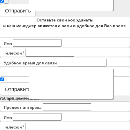
Сообщение
Отправить
Оставьте свои координаты
и наш менеджер свяжется с вами в удобное для Вас время.
Имя
Телефон
*
Удобное время для связи
Отправить
Сообщение
Оформление заказа
Предмет интереса
Имя
Телефон
*