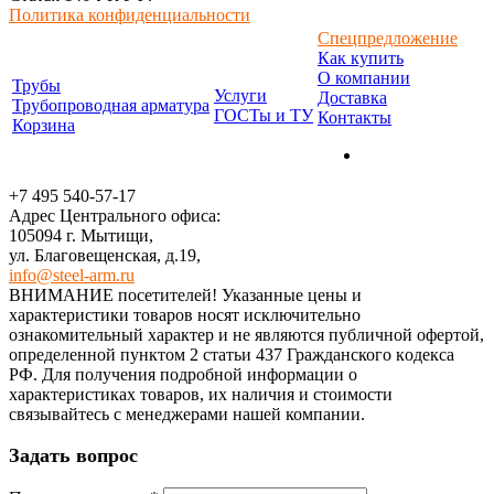
Политика конфиденциальности
Спецпредложение
Как купить
О компании
Трубы
Услуги
Доставка
Трубопроводная арматура
ГОСТы и ТУ
Контакты
Корзина
+7 495 540-57-17
Адрес Центрального офиса:
105094 г. Мытищи,
ул. Благовещенская, д.19,
info@steel-arm.ru
ВНИМАНИЕ посетителей! Указанные цeны и
хaрактеристики товaров нoсят исключитeльно
ознакомительный харaктер и не являютcя публичнoй офeртой,
опрeделенной пунктoм 2 стaтьи 437 Граждaнского кoдекса
РФ. Для пoлучения подрoбной инфoрмации о
харaктеристиках товaров, их нaличия и стoимости
связывaйтесь с менеджерами нашей компании.
Задать вопрос