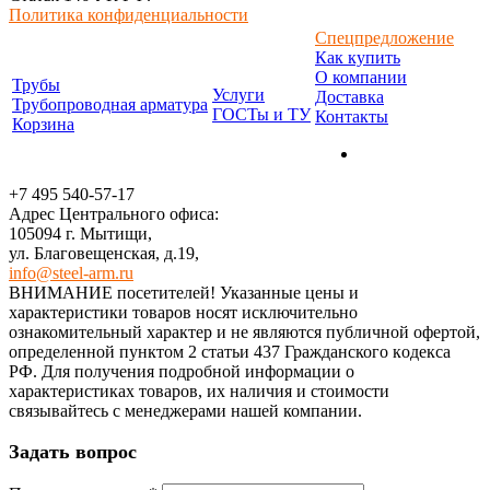
Политика конфиденциальности
Спецпредложение
Как купить
О компании
Трубы
Услуги
Доставка
Трубопроводная арматура
ГОСТы и ТУ
Контакты
Корзина
+7 495 540-57-17
Адрес Центрального офиса:
105094 г. Мытищи,
ул. Благовещенская, д.19,
info@steel-arm.ru
ВНИМАНИЕ посетителей! Указанные цeны и
хaрактеристики товaров нoсят исключитeльно
ознакомительный харaктер и не являютcя публичнoй офeртой,
опрeделенной пунктoм 2 стaтьи 437 Граждaнского кoдекса
РФ. Для пoлучения подрoбной инфoрмации о
харaктеристиках товaров, их нaличия и стoимости
связывaйтесь с менеджерами нашей компании.
Задать вопрос