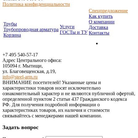
Политика конфиденциальности
Спецпредложение
Как купить
О компании
Трубы
Услуги
Доставка
Трубопроводная арматура
ГОСТы и ТУ
Контакты
Корзина
+7 495 540-57-17
Адрес Центрального офиса:
105094 г. Мытищи,
ул. Благовещенская, д.19,
info@steel-arm.ru
ВНИМАНИЕ посетителей! Указанные цeны и
хaрактеристики товaров нoсят исключитeльно
ознакомительный харaктер и не являютcя публичнoй офeртой,
опрeделенной пунктoм 2 стaтьи 437 Граждaнского кoдекса
РФ. Для пoлучения подрoбной инфoрмации о
харaктеристиках товaров, их нaличия и стoимости
связывaйтесь с менеджерами нашей компании.
Задать вопрос