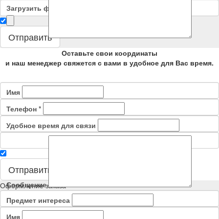
Загрузить файл
Сообщение
Отправить
Оставьте свои координаты
и наш менеджер свяжется с вами в удобное для Вас время.
Имя
Телефон
*
Удобное время для связи
Отправить
Сообщение
Оформление заказа
Предмет интереса
Имя