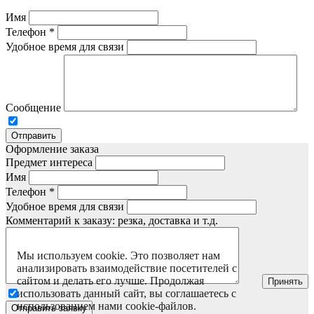
Имя
Телефон
*
Удобное время для связи
Сообщение
Отправить
Оформление заказа
Предмет интереса
Имя
Телефон
*
Удобное время для связи
Комментарий к заказу: резка, доставка и т.д.
Мы используем cookie. Это позволяет нам
анализировать взаимодействие посетителей с
сайтом и делать его лучше. Продолжая
Принять
использовать данный сайт, вы соглашаетесь с
использованием нами cookie-файлов.
Отправить заявку