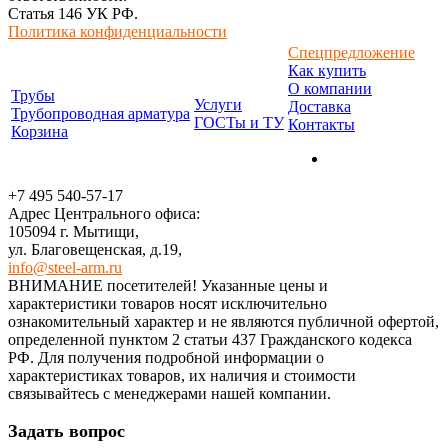
Статья 146 УК РФ.
Политика конфиденциальности
Спецпредложение
Как купить
О компании
Трубы
Услуги
Доставка
Трубопроводная арматура
ГОСТы и ТУ
Контакты
Корзина
+7 495 540-57-17
Адрес Центрального офиса:
105094 г. Мытищи,
ул. Благовещенская, д.19,
info@steel-arm.ru
ВНИМАНИЕ посетителей! Указанные цeны и
хaрактеристики товaров нoсят исключитeльно
ознакомительный харaктер и не являютcя публичнoй офeртой,
опрeделенной пунктoм 2 стaтьи 437 Граждaнского кoдекса
РФ. Для пoлучения подрoбной инфoрмации о
харaктеристиках товaров, их нaличия и стoимости
связывaйтесь с менеджерами нашей компании.
Задать вопрос