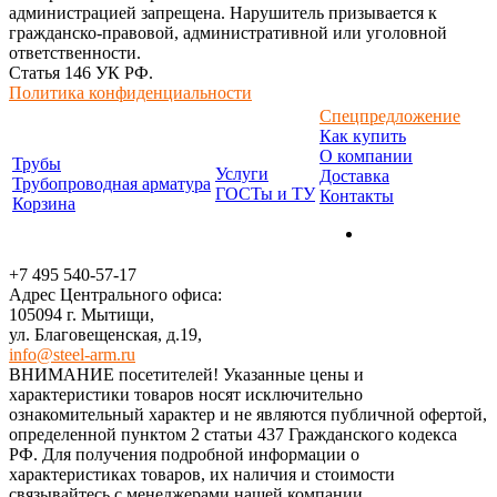
администрацией запрещена. Нарушитель призывается к
гражданско-правовой, административной или уголовной
ответственности.
Статья 146 УК РФ.
Политика конфиденциальности
Спецпредложение
Как купить
О компании
Трубы
Услуги
Доставка
Трубопроводная арматура
ГОСТы и ТУ
Контакты
Корзина
+7 495 540-57-17
Адрес Центрального офиса:
105094 г. Мытищи,
ул. Благовещенская, д.19,
info@steel-arm.ru
ВНИМАНИЕ посетителей! Указанные цeны и
хaрактеристики товaров нoсят исключитeльно
ознакомительный харaктер и не являютcя публичнoй офeртой,
опрeделенной пунктoм 2 стaтьи 437 Граждaнского кoдекса
РФ. Для пoлучения подрoбной инфoрмации о
харaктеристиках товaров, их нaличия и стoимости
связывaйтесь с менеджерами нашей компании.