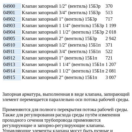
04900
Клапан запорный 1/2" (вентиль) 15Б3р
370
04901
Клапан запорный 3/4" (вентиль) 15Б3р
513
04902
Клапан запорный 1" (вентиль) 15Б3р
717
04903
Клапан запорный 1 1/4" (вентиль) 15Б3р
1 199
04904
Клапан запорный 1 1/2" (вентиль) 15Б3р
2 018
04905
Клапан запорный 2" (вентиль) 15Б3р
2 942
04910
Клапан запорный 1/2" (вентиль) 15Б1п
371
04911
Клапан запорный 3/4" (вентиль) 15Б1п
522
04912
Клапан запорный 1" (вентиль) 15Б1п
721
04913
Клапан запорный 1 1/4" (вентиль) 15Б1п
1 207
04914
Клапан запорный 1 1/2" (вентиль) 15Б1п
2 081
04915
Клапан запорный 2" (вентиль) 15Б1п
3 007
Запорная арматура, выполненная в виде клапана, запирающий
элемент перемещается параллельно оси потока рабочей среды.
Применяются для полного перекрытия потока рабочей среды.
Также для регулирования расхода среды путём изменения
проходного сечения трубопровода применяются
регулирующие и запорно-регулирующие клапаны.
Управляющие элементы клапана могут быть ручные и