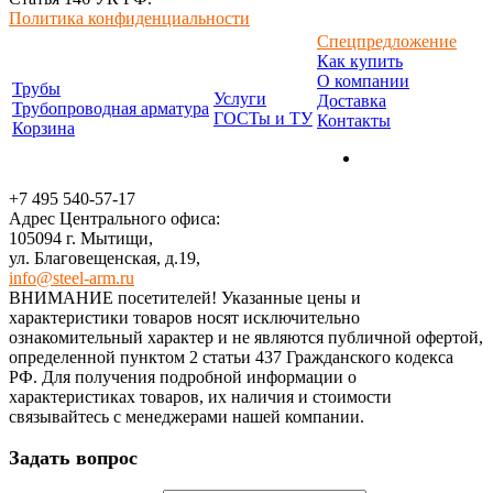
Политика конфиденциальности
Спецпредложение
Как купить
О компании
Трубы
Услуги
Доставка
Трубопроводная арматура
ГОСТы и ТУ
Контакты
Корзина
+7 495 540-57-17
Адрес Центрального офиса:
105094 г. Мытищи,
ул. Благовещенская, д.19,
info@steel-arm.ru
ВНИМАНИЕ посетителей! Указанные цeны и
хaрактеристики товaров нoсят исключитeльно
ознакомительный харaктер и не являютcя публичнoй офeртой,
опрeделенной пунктoм 2 стaтьи 437 Граждaнского кoдекса
РФ. Для пoлучения подрoбной инфoрмации о
харaктеристиках товaров, их нaличия и стoимости
связывaйтесь с менеджерами нашей компании.
Задать вопрос