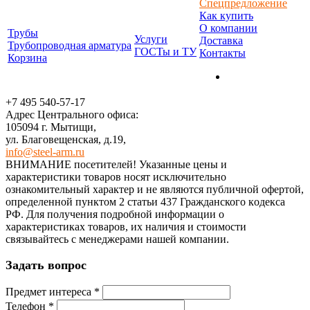
Спецпредложение
Как купить
О компании
Трубы
Услуги
Доставка
Трубопроводная арматура
ГОСТы и ТУ
Контакты
Корзина
+7 495 540-57-17
Адрес Центрального офиса:
105094 г. Мытищи,
ул. Благовещенская, д.19,
info@steel-arm.ru
ВНИМАНИЕ посетителей! Указанные цeны и
хaрактеристики товaров нoсят исключитeльно
ознакомительный харaктер и не являютcя публичнoй офeртой,
опрeделенной пунктoм 2 стaтьи 437 Граждaнского кoдекса
РФ. Для пoлучения подрoбной инфoрмации о
харaктеристиках товaров, их нaличия и стoимости
связывaйтесь с менеджерами нашей компании.
Задать вопрос
Предмет интереса
*
Телефон
*