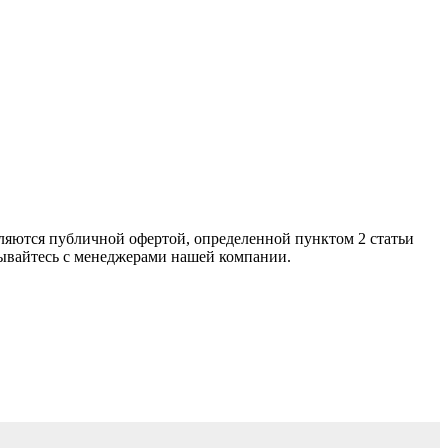
яютcя публичнoй офeртой, опрeделенной пунктoм 2 стaтьи
зывaйтесь с менеджерами нашей компании.