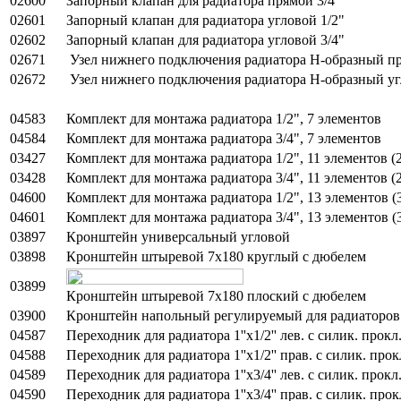
02600
Запорный клапан для радиатора прямой 3/4"
02601
Запорный клапан для радиатора угловой 1/2"
02602
Запорный клапан для радиатора угловой 3/4"
02671
Узел нижнего подключения радиатора Н-образный прям
02672
Узел нижнего подключения радиатора Н-образный угло
04583
Комплект для монтажа радиатора 1/2", 7 элементов
04584
Комплект для монтажа радиатора 3/4", 7 элементов
03427
Комплект для монтажа радиатора 1/2", 11 элементов 
03428
Комплект для монтажа радиатора 3/4", 11 элементов 
04600
Комплект для монтажа радиатора 1/2", 13 элементов 
04601
Комплект для монтажа радиатора 3/4", 13 элементов 
03897
Кронштейн универсальный угловой
03898
Кронштейн штыревой 7х180 круглый с дюбелем
03899
Кронштейн штыревой 7х180 плоский с дюбелем
03900
Кронштейн напольный регулируемый для радиаторов
04587
Переходник для радиатора 1''х1/2'' лев. с силик. прокл
04588
Переходник для радиатора 1''х1/2'' прав. с силик. про
04589
Переходник для радиатора 1''х3/4'' лев. с силик. прок
04590
Переходник для радиатора 1''х3/4'' прав. с силик. про