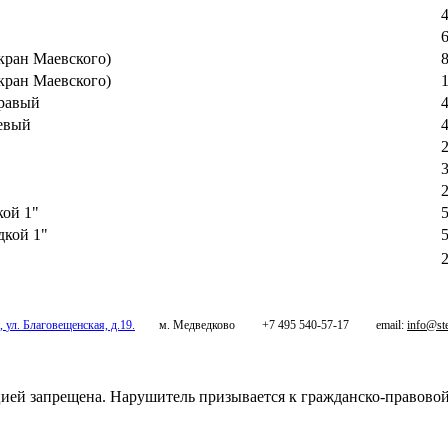
(кран Маевского)
(кран Маевского)
правый
левый
кой 1"
дкой 1"
,
ул. Благовещенская, д.19.
м. Медведково
+7 495 540-57-17
email:
info@ste
цией запрещена. Нарушитель призывается к гражданско-правово