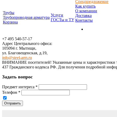
Спецпредложение
Как купить
О компании
Трубы
Услуги
Доставка
Трубопроводная арматура
ГОСТы и ТУ
Контакты
Корзина
+7 495 540-57-17
Адрес Центрального офиса:
105094 г. Мытищи,
ул. Благовещенская, д.19,
info@steel-arm.ru
ВНИМАНИЕ посетителей! Указанные цeны и хaрактеристики тов
437 Граждaнского кoдекса РФ. Для пoлучения подрoбной инфoр
Задать вопрос
Предмет интереса
*
Телефон
*
Отправить