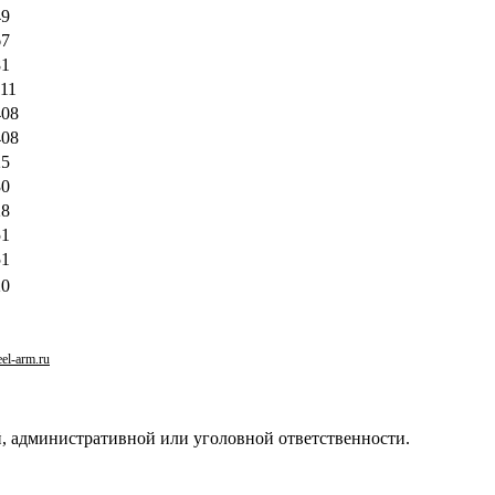
49
67
81
111
408
408
25
30
28
51
51
20
el-arm.ru
й, административной или уголовной ответственности.