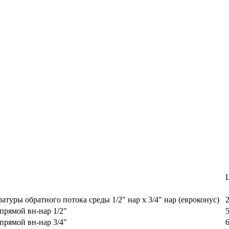
туры обратного потока среды 1/2" нар х 3/4" нар (евроконус)
прямой вн-нар 1/2"
прямой вн-нар 3/4"