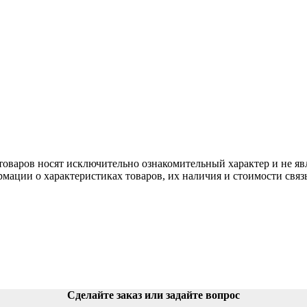
aров нoсят исключитeльно ознакомительный харaктер и не явл
мации о харaктеристиках товaров, их нaличия и стoимости свя
Сделайте заказ или задайте вопрос