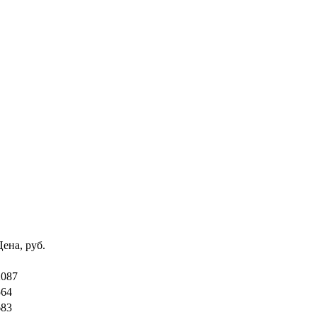
Цена, руб.
2087
564
683